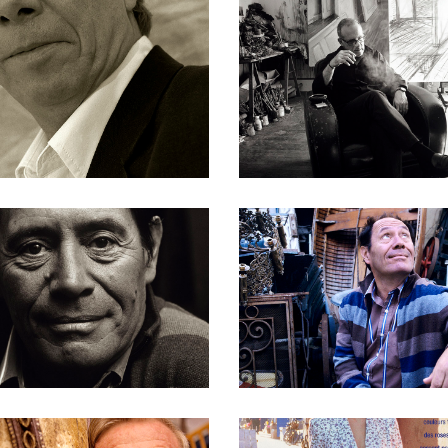
Ignored Tags: $86
$8773