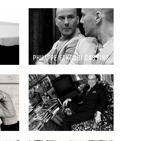
philippe elkoubi casting
director sur le film
confession dun enfant du
siecle de sylvie veheyde
avec peter doherty et
charlotte gainsbourg
prises de vues du 20
juillet 2012 paris