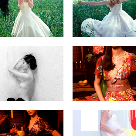
nored Tags: $8649,
$8773